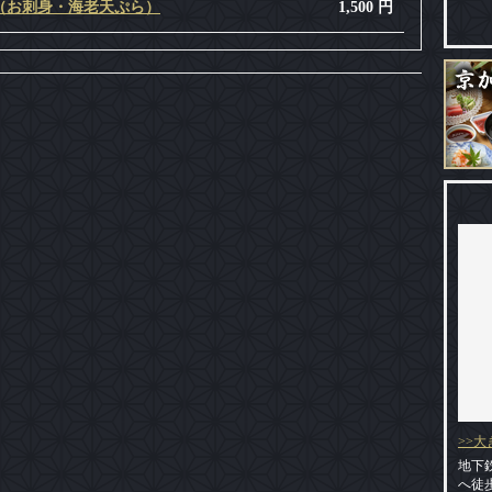
（お刺身・海老天ぷら）
1,500 円
>>
地下
へ徒