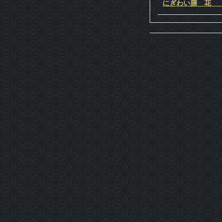
にぎわい膳 花 