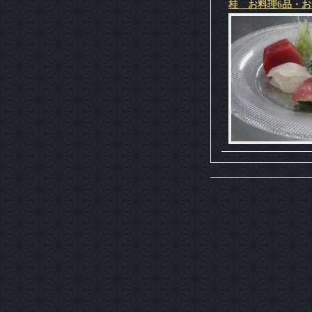
桂 お料理6品・